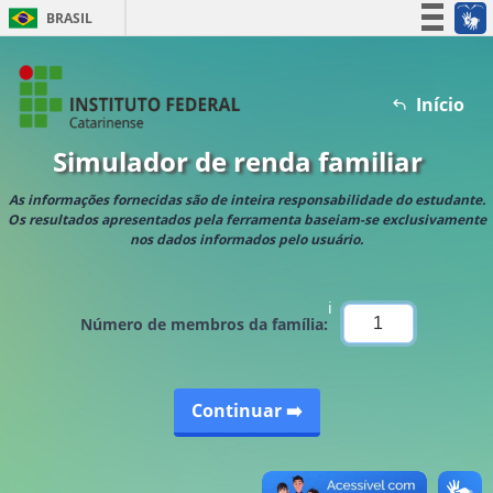
BRASIL
CORONAVÍRUS (COVID-19)
Simplifique!
Início
Participe
Simulador de renda familiar
Acesso à informação
Legislação
As informações fornecidas são de inteira responsabilidade do estudante.
Canais
Os resultados apresentados pela ferramenta baseiam-se exclusivamente
nos dados informados pelo usuário.
ℹ️
Número de membros da família:
Continuar ➡️